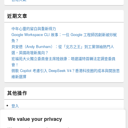
近期文章
中年心靈的留白與重新得力
Google Workspace CLI 故事：一位 Google 工程師因創新被炒魷
魚？
貝安德（Andy Burnham）：從「北方之王」到工黨領袖熱門人
選，英國政壇新風向？
宏福苑大火獨立委員會主席陸啟康：唔建議特首轉法定調查委員
會！
微軟 Copilot 考慮引入 DeepSeek V4？香港科技圈的成本與開放思
維新選擇
其他操作
登入
訂閱網站內容的資訊提供
訂閱留言的資訊提供
We value your privacy
WordPress.org 香港中文