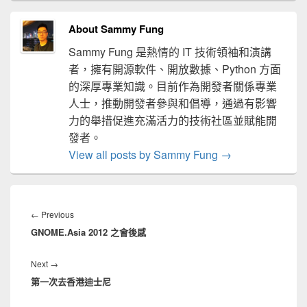
About Sammy Fung
Sammy Fung 是熱情的 IT 技術領袖和演講
者，擁有開源軟件、開放數據、Python 方面
的深厚專業知識。目前作為開發者關係專業
人士，推動開發者參與和倡導，通過有影響
力的舉措促進充滿活力的技術社區並賦能開
發者。
View all posts by Sammy Fung
→
文
章
Previous
←
Previous
導
GNOME.Asia 2012 之會後感
post:
覽
Next
Next
→
第一次去香港迪士尼
post: