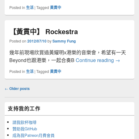
Posted in
生活
|
Tagged
黃貫中
【黃貫中】 Rockestra
Posted on
2012/07/10
by
Sammy Fung
幾年前現場欣賞過黃耀明x港樂的音樂會，希望有一天
【黃貫中】 R
Beyond也跟港樂，一起合奏B
Continue reading
→
Posted in
生活
|
Tagged
黃貫中
Post
←
Older posts
navigation
Primary
支持我的工作
Sidebar
Widget
Area
請我飲杯咖啡
贊助我GitHub
成為我Patreon月費會員