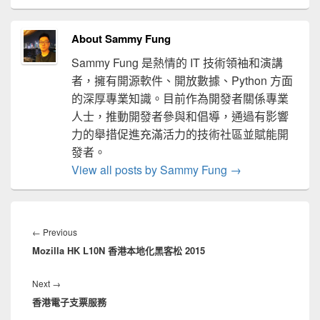
About Sammy Fung
Sammy Fung 是熱情的 IT 技術領袖和演講
者，擁有開源軟件、開放數據、Python 方面
的深厚專業知識。目前作為開發者關係專業
人士，推動開發者參與和倡導，通過有影響
力的舉措促進充滿活力的技術社區並賦能開
發者。
View all posts by Sammy Fung
→
文
章
Previous
←
Previous
導
Mozilla HK L10N 香港本地化黑客松 2015
post:
覽
Next
Next
→
香港電子支票服務
post: