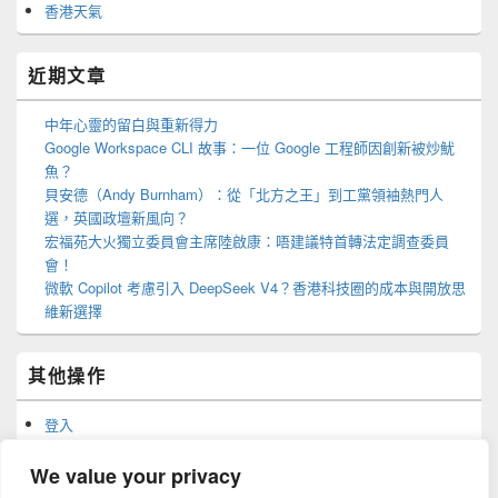
香港天氣
近期文章
中年心靈的留白與重新得力
Google Workspace CLI 故事：一位 Google 工程師因創新被炒魷
魚？
貝安德（Andy Burnham）：從「北方之王」到工黨領袖熱門人
選，英國政壇新風向？
宏福苑大火獨立委員會主席陸啟康：唔建議特首轉法定調查委員
會！
微軟 Copilot 考慮引入 DeepSeek V4？香港科技圈的成本與開放思
維新選擇
其他操作
登入
訂閱網站內容的資訊提供
訂閱留言的資訊提供
We value your privacy
WordPress.org 香港中文