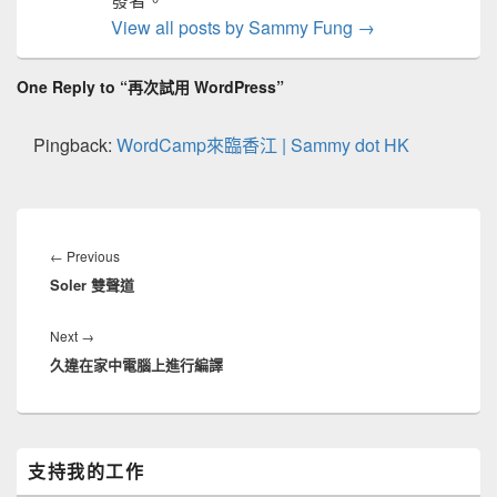
View all posts by Sammy Fung
→
One Reply to “再次試用 WordPress”
Pingback:
WordCamp來臨香江 | Sammy dot HK
文
章
Previous
←
Previous
導
Soler 雙聲道
post:
覽
Next
Next
→
久違在家中電腦上進行編譯
post:
Primary
支持我的工作
Sidebar
Widget