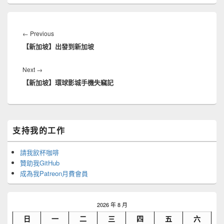
文
章
Previous
←
Previous
導
【新加坡】出發到新加坡
post:
覽
Next
Next
→
【新加坡】環球影城手機失竊記
post:
Primary
支持我的工作
Sidebar
Widget
Area
請我飲杯咖啡
贊助我GitHub
成為我Patreon月費會員
2026 年 8 月
日
一
二
三
四
五
六