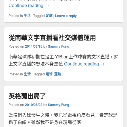
香港足球廣東話評述之差劣
Continue reading
→
Posted in
生活
|
Tagged
足球
|
Leave a reply
從南華文字直播看社交媒體運用
Posted on
2011/03/16
by
Sammy Fung
南華足球隊初期在足主 Y!Blog上作球賽的文字直播，網
從南華文字直
上文字直播的想法本身是值
Continue reading
→
Posted in
生活
|
Tagged
足球
,
運動
英格蘭出局了
Posted on
2010/06/28
by
Sammy Fung
當這個入球發生之時，我已從電視角度看見，肯定球是
過了白線。雖然我不是身在現場從底