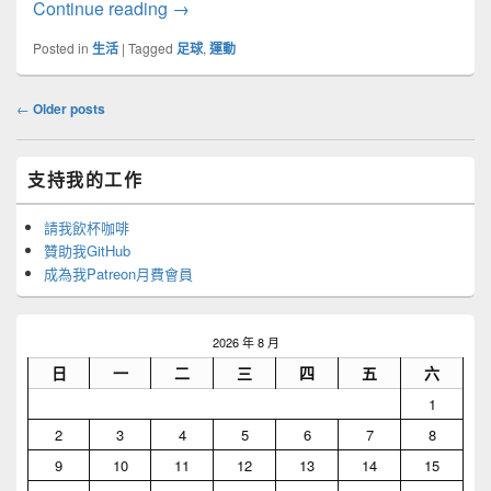
英格蘭出局了
Continue reading
→
Posted in
生活
|
Tagged
足球
,
運動
Post
←
Older posts
navigation
Primary
支持我的工作
Sidebar
Widget
Area
請我飲杯咖啡
贊助我GitHub
成為我Patreon月費會員
2026 年 8 月
日
一
二
三
四
五
六
1
2
3
4
5
6
7
8
9
10
11
12
13
14
15