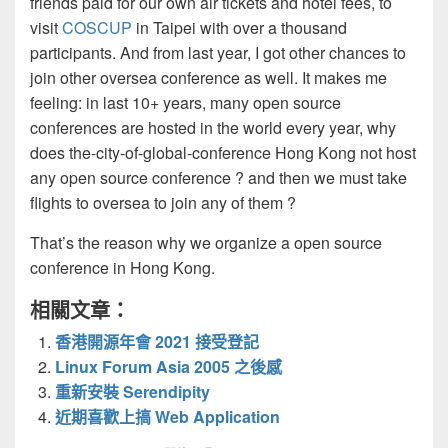
friends paid for our own air tickets and hotel fees, to
visit
COSCUP
in Taipei with over a thousand
participants. And from last year, I got other chances to
join other oversea conference as well. It makes me
feeling: in last 10+ years, many open source
conferences are hosted in the world every year, why
does the-city-of-global-conference Hong Kong not host
any open source conference ? and then we must take
flights to oversea to join any of them ?
That’s the reason why we organize a open source
conference in Hong Kong.
相關文章：
香港開源年會 2021 接受登記
Linux Forum Asia 2005 之後感
重新安裝 Serendipity
近期喜歡上搞 Web Application