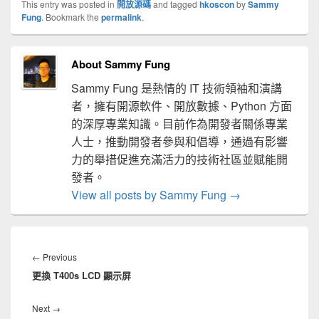
This entry was posted in
開放源碼
and tagged
hkoscon
by
Sammy
Fung
. Bookmark the
permalink
.
About Sammy Fung
Sammy Fung 是熱情的 IT 技術領袖和演講
者，擁有開源軟件、開放數據、Python 方面
的深厚專業知識。目前作為開發者關係專業
人士，推動開發者參與和倡導，通過有影響
力的舉措促進充滿活力的技術社區並賦能開
發者。
View all posts by Sammy Fung
→
文
章
Previous
←
Previous
導
更換 T400s LCD 顯示屏
post:
覽
Next
Next
→