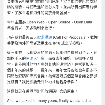
香港發表和展示他們目前的成果，分享他們參與開放源
碼的經驗，尋找改進和招募人手。並讓所有出席者能學
習、了解香港和海外的開放源碼發展。
今年主題為 Open Web、Open Source、Open Data，
年會將以一天多軌制來進行。
現在我們最後三天
徵求講題
(Call For Proposals)，歡迎
香港及海外開發者及用家在 8/18 或之前投稿。
這三年來，我和香港的開源人每年也自費飛到台北，參
加過千人的
開源人年會
。而從去年開始，我還多了機
會，到外國其他地方參與其他開源會議。這樣更加深一
個多年來的感想：十幾年來，每年世界各地也有很多不
同開放源碼和專案會議，為何香港這個國際會議之都卻
是沒有？我們卻要走到外地才能親身參與？
這個就是在香港舉辦開放源碼年會的原由。
After we talked for many years, finally we started to