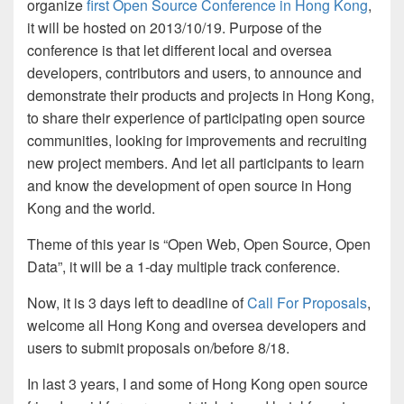
organize
first Open Source Conference in Hong Kong
,
it will be hosted on 2013/10/19. Purpose of the
conference is that let different local and oversea
developers, contributors and users, to announce and
demonstrate their products and projects in Hong Kong,
to share their experience of participating open source
communities, looking for improvements and recruiting
new project members. And let all participants to learn
and know the development of open source in Hong
Kong and the world.
Theme of this year is “Open Web, Open Source, Open
Data”, it will be a 1-day multiple track conference.
Now, it is 3 days left to deadline of
Call For Proposals
,
welcome all Hong Kong and oversea developers and
users to submit proposals on/before 8/18.
In last 3 years, I and some of Hong Kong open source