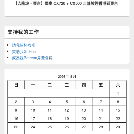
【吉隆坡、東京】國泰 CX720 + CX500 吉隆坡經香港到東京
post:
Primary
支持我的工作
Sidebar
Widget
Area
請我飲杯咖啡
贊助我GitHub
成為我Patreon月費會員
2026 年 8 月
日
一
二
三
四
五
六
1
2
3
4
5
6
7
8
9
10
11
12
13
14
15
16
17
18
19
20
21
22
23
24
25
26
27
28
29